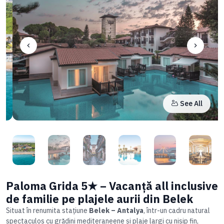
See All
Item
2
of
20
Item
3
Paloma Grida 5★ – Vacanță all inclusive
of
de familie pe plajele aurii din Belek
20
Situat în renumita stațiune
Belek – Antalya
, într-un cadru natural
spectaculos cu grădini mediteraneene și plaje largi cu nisip fin,