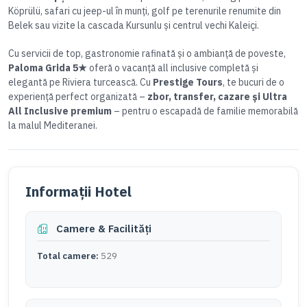
Köprülü, safari cu jeep-ul în munți, golf pe terenurile renumite din
Belek sau vizite la cascada Kursunlu și centrul vechi Kaleiçi.
Cu servicii de top, gastronomie rafinată și o ambianță de poveste,
Paloma Grida 5★
oferă o vacanță all inclusive completă și
elegantă pe Riviera turcească. Cu
Prestige Tours
, te bucuri de o
experiență perfect organizată –
zbor, transfer, cazare și Ultra
All Inclusive premium
– pentru o escapadă de familie memorabilă
la malul Mediteranei.
Informații Hotel
Camere & Facilități
Total camere:
529