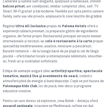
Camerele și suitele sunt elegante, spațioase și luminoase, oferind
balcon privat
, aer condiționat, minibar completat zilnic, seif, TV
Smart, Wi-Fi gratuit și băi moderne. Familiile pot opta pentru camere
Family, suite sau vile private, amplasate în zone liniștite din grădină.
Regimul
Ultra All Inclusive
propus de
Paloma Hotels
oferă o
experiență culinară premium, cu preparate gătite din ingrediente
organice, din ferme proprii. Restaurantul principal servește meniuri
internaționale și turcești, iar
cele 6 restaurante à la carte
propun
specialități mediteraneene, asiatice, mexicane și pescărești.
Barurile tematice – de la lounge barul de pe plajă la cel de lângă
piscină – oferă băuturi locale și internaționale nelimitate, smoothie-
uri, fresh-uri și cocktailuri sofisticate.
Echipa de animație asigură zilnic
activități sportive, spectacole
tematice, muzică live și evenimente de seară
, creând o
atmosferă plină de energie și bună dispoziție. Copiii se pot bucura de
Palomaqua Kids Club
, loc de joacă, mini-disco și programe
educative creative.
Pentru cei care doresc să exploreze, zona Belek – Antalya oferă
excursii opționale
: croaziere pe Mediterană, rafting pe râul