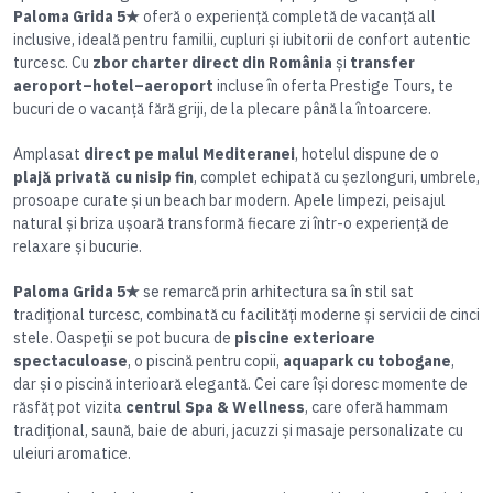
Paloma Grida 5★
oferă o experiență completă de vacanță all
inclusive, ideală pentru familii, cupluri și iubitorii de confort autentic
turcesc. Cu
zbor charter direct din România
și
transfer
aeroport–hotel–aeroport
incluse în oferta Prestige Tours, te
bucuri de o vacanță fără griji, de la plecare până la întoarcere.
Amplasat
direct pe malul Mediteranei
, hotelul dispune de o
plajă privată cu nisip fin
, complet echipată cu șezlonguri, umbrele,
prosoape curate și un beach bar modern. Apele limpezi, peisajul
natural și briza ușoară transformă fiecare zi într-o experiență de
relaxare și bucurie.
Paloma Grida 5★
se remarcă prin arhitectura sa în stil sat
tradițional turcesc, combinată cu facilități moderne și servicii de cinci
stele. Oaspeții se pot bucura de
piscine exterioare
spectaculoase
, o piscină pentru copii,
aquapark cu tobogane
,
dar și o piscină interioară elegantă. Cei care își doresc momente de
răsfăț pot vizita
centrul Spa & Wellness
, care oferă hammam
tradițional, saună, baie de aburi, jacuzzi și masaje personalizate cu
uleiuri aromatice.