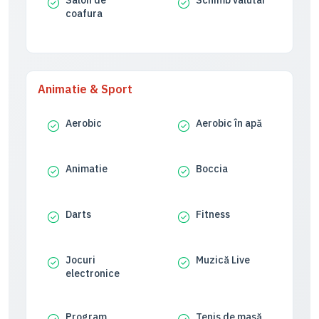
Salon de
Schimb valutar
coafura
Animatie & Sport
Aerobic
Aerobic în apă
Animatie
Boccia
Darts
Fitness
Jocuri
Muzică Live
electronice
Program
Tenis de masă