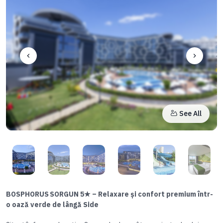
See All
Item
2
of
20
Item
3
BOSPHORUS SORGUN 5★ – Relaxare și confort premium într-
of
o oază verde de lângă Side
20