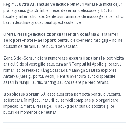
Regimul
Ultra All Inclusive
include bufeturi variate la micul dejun,
prânz și cină, gustări între mese, deserturi delicioase și băuturi
locale și internaționale. Serile sunt animate de massagens tematici,
baruri deschise și ocazional spectacole live.
Oferta Prestige include
zbor charter din România și transfer
aeroport–hotel–aeroport
, pentru o experiență fără griji – noi ne
ocupăm de detalii, tu te bucuri de vacanță.
Zona Side–Sorgun oferă numeroase
excursii opționale
: poți vizita
anticul Side și vestigiile sale, cum ar fi Templul lui Apollo și teatrul
roman, să te relaxezi lângă cascada Manavgat, sau să explorezi
Antalya (Kaleiçi, portul vechi). Pentru aventură, sunt disponibile
safari în Munții Taurus, rafting sau croaziere pe Mediterană.
Bosphorus Sorgun 5★
este alegerea perfectă pentru o vacanță
sofisticată, în mijlocul naturii, cu servicii complete și o organizare
impecabilă marca Prestige. Tu adu-ți doar buna dispoziție și te
bucuri de momente de neuitat!