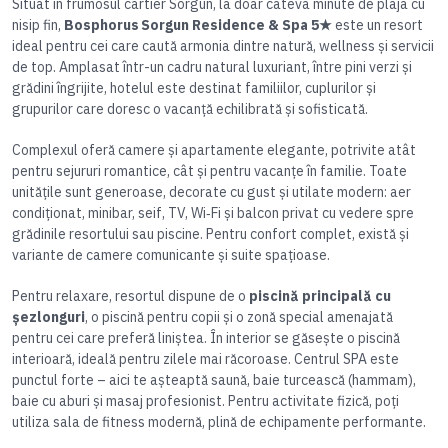
Situat în frumosul cartier Sorgun, la doar câteva minute de plaja cu
nisip fin,
Bosphorus Sorgun Residence & Spa 5★
este un resort
ideal pentru cei care caută armonia dintre natură, wellness și servicii
de top. Amplasat într-un cadru natural luxuriant, între pini verzi și
grădini îngrijite, hotelul este destinat familiilor, cuplurilor și
grupurilor care doresc o vacanță echilibrată și sofisticată.
Complexul oferă camere și apartamente elegante, potrivite atât
pentru sejururi romantice, cât și pentru vacanțe în familie. Toate
unitățile sunt generoase, decorate cu gust și utilate modern: aer
condiționat, minibar, seif, TV, Wi‑Fi și balcon privat cu vedere spre
grădinile resortului sau piscine. Pentru confort complet, există și
variante de camere comunicante și suite spațioase.
Pentru relaxare, resortul dispune de o
piscină principală cu
șezlonguri
, o piscină pentru copii și o zonă special amenajată
pentru cei care preferă liniștea. În interior se găsește o piscină
interioară, ideală pentru zilele mai răcoroase. Centrul SPA este
punctul forte – aici te așteaptă saună, baie turcească (hammam),
baie cu aburi și masaj profesionist. Pentru activitate fizică, poți
utiliza sala de fitness modernă, plină de echipamente performante.