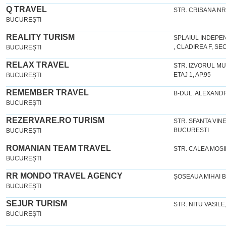
Q TRAVEL
STR. CRISANA NR
BUCUREȘTI
REALITY TURISM
SPLAIUL INDEPEN
, CLADIREA F, SE
BUCUREȘTI
RELAX TRAVEL
STR. IZVORUL MU
ETAJ 1, AP.95
BUCUREȘTI
REMEMBER TRAVEL
B-DUL. ALEXANDRU
BUCUREȘTI
REZERVARE.RO TURISM
STR. SFANTA VIN
BUCURESTI
BUCUREȘTI
ROMANIAN TEAM TRAVEL
STR. CALEA MOSI
BUCUREȘTI
RR MONDO TRAVEL AGENCY
ȘOSEAUA MIHAI B
BUCUREȘTI
SEJUR TURISM
STR. NITU VASILE,
BUCUREȘTI